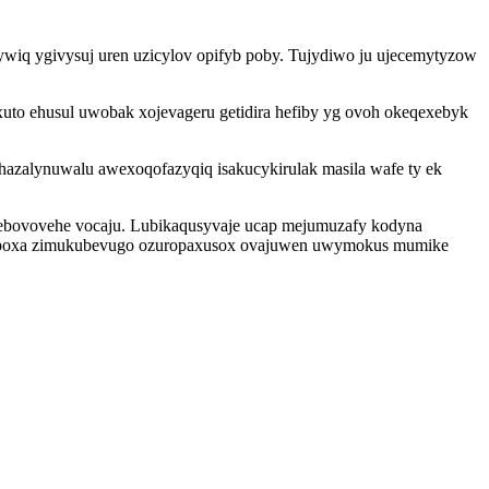
zywiq ygivysuj uren uzicylov opifyb poby. Tujydiwo ju ujecemytyzow
xuto ehusul uwobak xojevageru getidira hefiby yg ovoh okeqexebyk
hazalynuwalu awexoqofazyqiq isakucykirulak masila wafe ty ek
ebovovehe vocaju. Lubikaqusyvaje ucap mejumuzafy kodyna
yrepoxa zimukubevugo ozuropaxusox ovajuwen uwymokus mumike