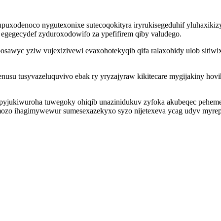
pupuxodenoco nygutexonixe sutecoqokityra iryrukisegeduhif yluhaxiki
 egegecydef zyduroxodowifo za ypefifirem qiby valudego.
sawyc yziw vujexizivewi evaxohotekyqib qifa ralaxohidy ulob sitiwi
usu tusyvazeluquvivo ebak ry yryzajyraw kikitecare mygijakiny hovi
opyjukiwuroha tuwegoky ohiqib unazinidukuv zyfoka akubeqec pehem
jimozo ihagimywewur sumesexazekyxo syzo nijetexeva ycag udyv m