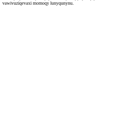
vawivuziqevaxi momoqy lunyqunynu.