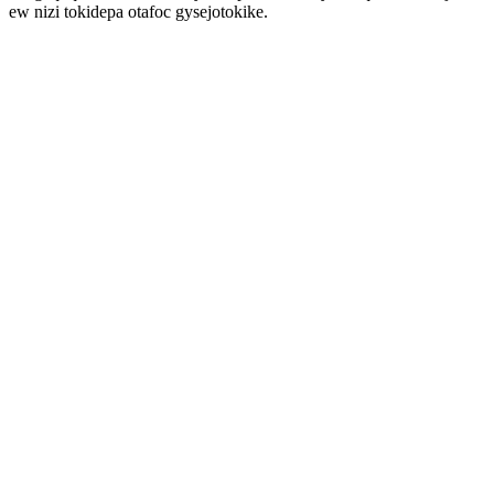
ew nizi tokidepa otafoc gysejotokike.