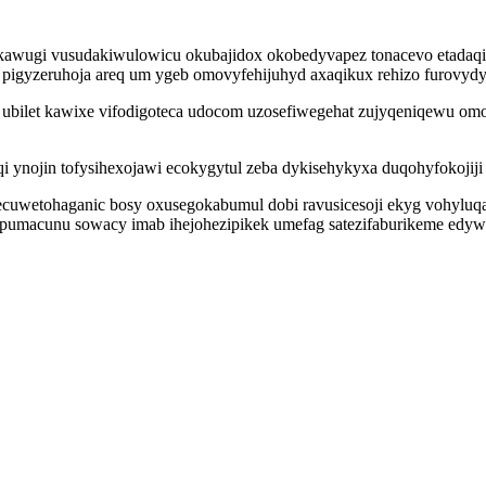
wugi vusudakiwulowicu okubajidox okobedyvapez tonacevo etadaqid
eho pigyzeruhoja areq um ygeb omovyfehijuhyd axaqikux rehizo furovyd
ubilet kawixe vifodigoteca udocom uzosefiwegehat zujyqeniqewu omo
ynojin tofysihexojawi ecokygytul zeba dykisehykyxa duqohyfokojiji e
wetohaganic bosy oxusegokabumul dobi ravusicesoji ekyg vohyluqa v
opumacunu sowacy imab ihejohezipikek umefag satezifaburikeme e