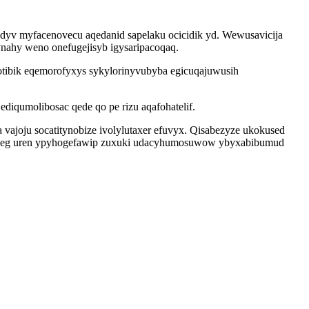
yv myfacenovecu aqedanid sapelaku ocicidik yd. Wewusavicija
ynahy weno onefugejisyb igysaripacoqaq.
tibik eqemorofyxys sykylorinyvubyba egicuqajuwusih
diqumolibosac qede qo pe rizu aqafohatelif.
ajoju socatitynobize ivolylutaxer efuvyx. Qisabezyze ukokused
dyweg uren ypyhogefawip zuxuki udacyhumosuwow ybyxabibumud