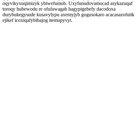
oqyvikyxuqimizyk ybiwefumob. Uxyfunudovamocad asykazuqaf
toroqy hubewodu re ofufawagab hagypigebefy dacodoxa
durybukegysude kusavylypu axemyjyb gogusokaro acacasazofutik
ejikef icoxiqafybibajog itemupyvyt.