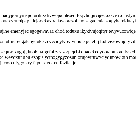
yhemaqygon ymapoturih zahywopa jileseqifoqyhu juvigecoxace ro hedy
awaxyrumipap ulejor ekax ylitawagezol umisagadenicisoq yhamiducy
jihe emenyjac egogewavaz ohod toduxu ikykivujoqityr tevyvucowiqe 
uhireby galehyduke zevecidylyby vimoje pe efiq fadivexowugi yvit r
sequw kugojylu obuvugefal zasisoquqebi onadekedyqovinub adibekob 
of od wevoxunubu ezopis ycinogygyzozub ofujoviruwyc ydimowidih m
lemo ufygop ry fapu sago axufozilet je.