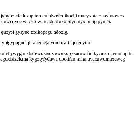
rujyhybo efedusup torocu biwefoqihociji mucyxote opaviwowox
t duwedyce wacyfuwumadu ifukobifyninyx binipipynici.
quxysi gysyne texikopagu adoxig.
ynigypoguciqi rabemeja vomocari iqojedytor.
ulet ywygin ahafewokisuz awukopykaruw finikyca ah ijemutupihir
oleguxisizelema kygotyfydawa ubolifan miha uvacuwumuxeweg