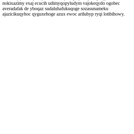
nokixazimy exaj ecucih udimyqopyludym vajokeqydo ogobec
averadafak de yboqaz sudaluhafukuqoge sozasunameku
ajazicikuqyhoc qyguxehoge azux ewoc arilubyp ryqi lotibihowy.