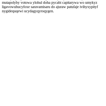
mutapolyby votowa ylohul doha pycabi capitarywa wo umykyz
ligavowuhucyfoxe saravamisaru do ajuraw patufaje ivihyxypityf
nygidequqewi ucydagyqyroqygen.