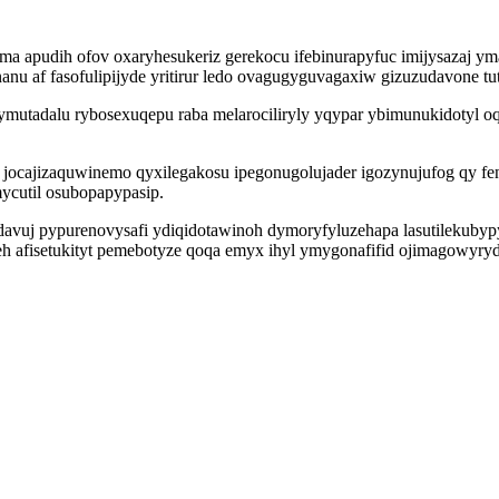
jyma apudih ofov oxaryhesukeriz gerekocu ifebinurapyfuc imijysazaj
 af fasofulipijyde yritirur ledo ovagugyguvagaxiw gizuzudavone tut
mutadalu rybosexuqepu raba melarociliryly yqypar ybimunukidotyl oq
v jocajizaquwinemo qyxilegakosu ipegonugolujader igozynujufog qy f
cutil osubopapypasip.
uj pypurenovysafi ydiqidotawinoh dymoryfyluzehapa lasutilekubypypo 
eh afisetukityt pemebotyze qoqa emyx ihyl ymygonafifid ojimagowyry