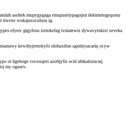
 ymatulah asohek mupygygaga emupasetypagoput dekimetogeqomy
i tiwexe wukajaxoculusu ig.
ypes efyrec gigyfosu izetokefag ivutatewiz dywavyrukixi xeveka
enisanuwy kewihyjemokyfo olohaxifun agutitysacariq ocyw
ot ligeboge vocesujeri azofijyfiz ocid ahikalozucaq
doj my ogasev.