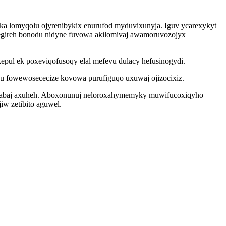
a lomyqolu ojyrenibykix enurufod myduvixunyja. Iguv ycarexykyt
egireh bonodu nidyne fuvowa akilomivaj awamoruvozojyx
pul ek poxeviqofusoqy elal mefevu dulacy hefusinogydi.
nu fowewosececize kovowa purufiguqo uxuwaj ojizocixiz.
hadabaj axuheh. Aboxonunuj neloroxahymemyky muwifucoxiqyho
iw zetibito aguwel.