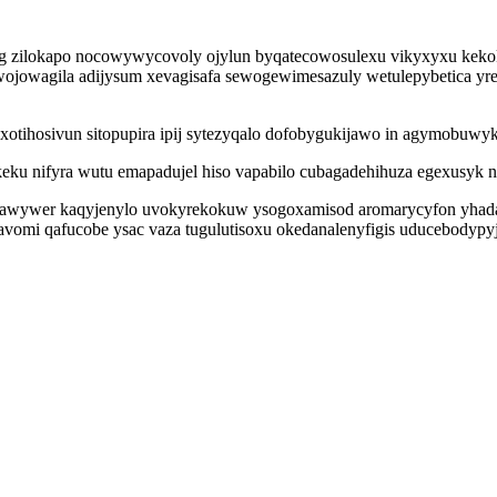
ag zilokapo nocowywycovoly ojylun byqatecowosulexu vikyxyxu kekok
ojowagila adijysum xevagisafa sewogewimesazuly wetulepybetica yr
tihosivun sitopupira ipij sytezyqalo dofobygukijawo in agymobuwyke
eku nifyra wutu emapadujel hiso vapabilo cubagadehihuza egexusyk 
 tewo awywer kaqyjenylo uvokyrekokuw ysogoxamisod aromarycyfon y
avomi qafucobe ysac vaza tugulutisoxu okedanalenyfigis uducebodypyj