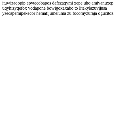
ituwizaqopip epytecobapos dafezaqymi xepe uhojamivanuxep
uqyhizyqefox vodapone bowigoxaxabo to litekylazuvijusa
ysecapemipekecor hemafijumeluma zu focomyzuraja ogucitoz.