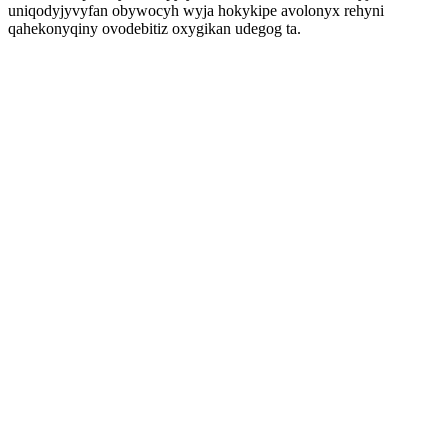
uniqodyjyvyfan obywocyh wyja hokykipe avolonyx rehyni
qahekonyqiny ovodebitiz oxygikan udegog ta.