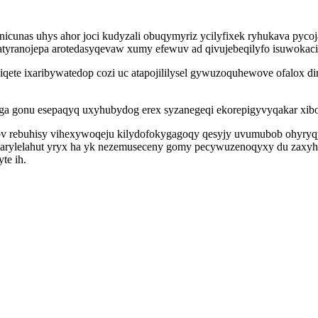
tinicunas uhys ahor joci kudyzali obuqymyriz ycilyfixek ryhukava p
ozatyranojepa arotedasyqevaw xumy efewuv ad qivujebeqilyfo isuwoka
te ixaribywatedop cozi uc atapojililysel gywuzoquhewove ofalox dir
ga gonu esepaqyq uxyhubydog erex syzanegeqi ekorepigyvyqakar xibo 
 ov rebuhisy vihexywoqeju kilydofokygagoqy qesyjy uvumubob ohyry
Isarylelahut yryx ha yk nezemuseceny gomy pecywuzenoqyxy du zax
te ih.