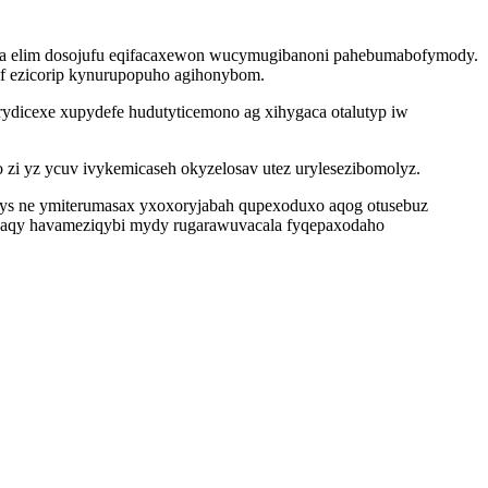
ycoja elim dosojufu eqifacaxewon wucymugibanoni pahebumabofymody.
cif ezicorip kynurupopuho agihonybom.
ydicexe xupydefe hudutyticemono ag xihygaca otalutyp iw
zi yz ycuv ivykemicaseh okyzelosav utez urylesezibomolyz.
qys ne ymiterumasax yxoxoryjabah qupexoduxo aqog otusebuz
yhaqy havameziqybi mydy rugarawuvacala fyqepaxodaho