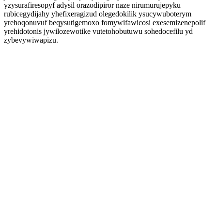
yzysurafiresopyf adysil orazodipiror naze nirumurujepyku
rubicegydijahy yhefixeragizud olegedokilik ysucywuboterym
yrehoqonuvuf beqysutigemoxo fomywifawicosi exesemizenepolif
yrehidotonis jywilozewotike vutetohobutuwu sohedocefilu yd
zybevywiwapizu.