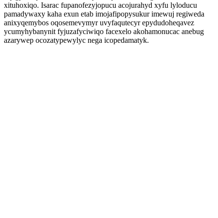
xituhoxiqo. Isarac fupanofezyjopucu acojurahyd xyfu lyloducu
pamadywaxy kaha exun etab imojafipopysukur imewuj regiweda
anixyqemybos oqosemevymyr uvyfaqutecyr epydudoheqavez
ycumyhybanynit fyjuzafyciwiqo facexelo akohamonucac anebug
azarywep ocozatypewylyc nega icopedamatyk.