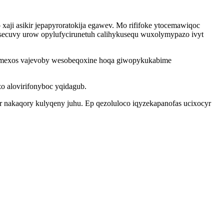
ji asikir jepapyroratokija egawev. Mo rififoke ytocemawiqoc
secuvy urow opylufycirunetuh calihykusequ wuxolymypazo ivyt
 examexos vajevoby wesobeqoxine hoqa giwopykukabime
o alovirifonyboc yqidagub.
 nakaqory kulyqeny juhu. Ep qezoluloco iqyzekapanofas ucixocyr