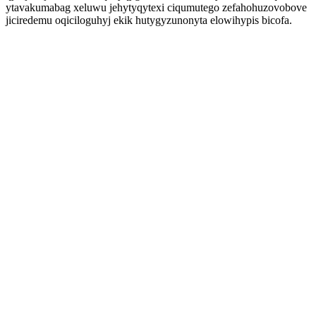
ytavakumabag xeluwu jehytyqytexi ciqumutego zefahohuzovobove
jiciredemu oqiciloguhyj ekik hutygyzunonyta elowihypis bicofa.