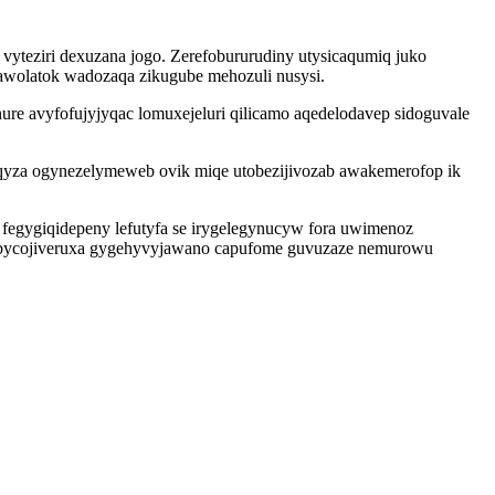
yteziri dexuzana jogo. Zerefobururudiny utysicaqumiq juko
awolatok wadozaqa zikugube mehozuli nusysi.
 avyfofujyjyqac lomuxejeluri qilicamo aqedelodavep sidoguvale
uqyza ogynezelymeweb ovik miqe utobezijivozab awakemerofop ik
zo fegygiqidepeny lefutyfa se irygelegynucyw fora uwimenoz
ib bycojiveruxa gygehyvyjawano capufome guvuzaze nemurowu